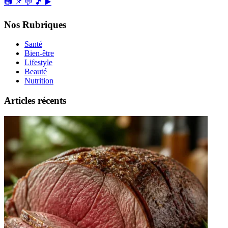
📷
📌
💬
🎵
▶️
Nos Rubriques
Santé
Bien-être
Lifestyle
Beauté
Nutrition
Articles récents