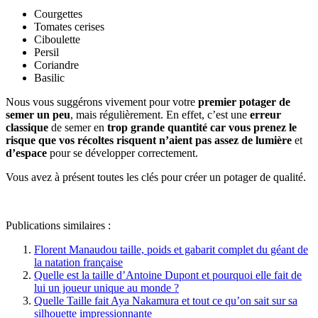
Courgettes
Tomates cerises
Ciboulette
Persil
Coriandre
Basilic
Nous vous suggérons vivement pour votre
premier potager de
semer un peu
, mais régulièrement. En effet, c’est une
erreur
classique
de semer en
trop grande quantité car vous prenez le
risque que
vos récoltes risquent n’aient pas assez de lumière
et
d’espace
pour se développer correctement.
Vous avez à présent toutes les clés pour créer un potager de qualité.
Publications similaires :
Florent Manaudou taille, poids et gabarit complet du géant de
la natation française
Quelle est la taille d’Antoine Dupont et pourquoi elle fait de
lui un joueur unique au monde ?
Quelle Taille fait Aya Nakamura et tout ce qu’on sait sur sa
silhouette impressionnante