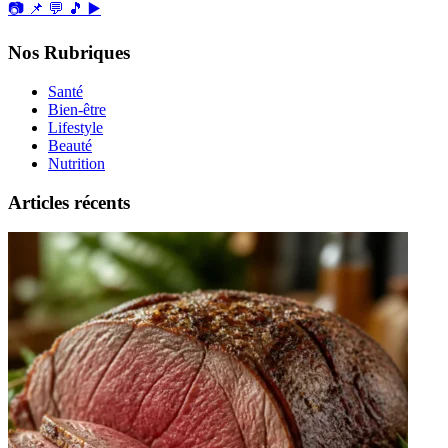
📷
📌
💬
🎵
▶️
Nos Rubriques
Santé
Bien-être
Lifestyle
Beauté
Nutrition
Articles récents