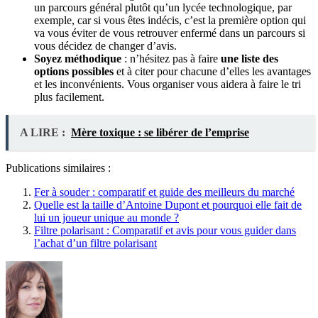
un parcours général plutôt qu’un lycée technologique, par
exemple, car si vous êtes indécis, c’est la première option qui
va vous éviter de vous retrouver enfermé dans un parcours si
vous décidez de changer d’avis.
Soyez méthodique
: n’hésitez pas à faire
une liste des
options possibles
et à citer pour chacune d’elles les avantages
et les inconvénients. Vous organiser vous aidera à faire le tri
plus facilement.
A LIRE :
Mère toxique : se libérer de l’emprise
Publications similaires :
Fer à souder : comparatif et guide des meilleurs du marché
Quelle est la taille d’Antoine Dupont et pourquoi elle fait de
lui un joueur unique au monde ?
Filtre polarisant : Comparatif et avis pour vous guider dans
l’achat d’un filtre polarisant