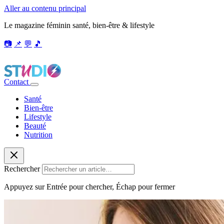
Aller au contenu principal
Le magazine féminin santé, bien-être & lifestyle
📷
📌
💬
🎵
Contact
Santé
Bien-être
Lifestyle
Beauté
Nutrition
Rechercher
Appuyez sur Entrée pour chercher, Échap pour fermer