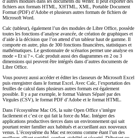
d’autres modules dans les documents du Writer. Il peut exporter des
fichiers aux formats HTML, XHTML, XML, Portable Document
Format (PDF) d’Adobe et plusieurs autres formats de fichiers de
Microsoft Word.
Calc (tableur), également l’un des modules de Libre Office, possède
toutes les fonctions d’analyse avancée, de création de graphiques et
d’aide à la décision que l’on attend d’un tableur haut de gamme. Il
comporte en autre, plus de 300 fonctions financières, statistiques et
mathématiques. Le gestionnaire de scénarios permet une analyse en
mode « Et si ? ». Calc produit aussi des diagrammes en 2 ou 3
dimensions qui peuvent être intégrés dans d’autres documents de
Libre Office.
Vous pouvez aussi accéder et éditer les classeurs de Microsoft Excel
puis enregistrer dans le format Excel. Avec Calc, l’exportation des
feuilles de calcul dans plusieurs autres formats est également
possible. Il y a par exemple, le format Valeurs Séparé par des
Virgules (CSV), le format PDF d’Adobe et le format HTML.
Dans l’écosystème Mac OS, la suite Open Office s’intègre
facilement et c’est ce qui fait la force du Mac. Intégrer des
applications productives tierces dans un environnement qui sait
pourtant rester familier aux habitués et accueillant aux nouveaux
venus. L’écosystème du Mac est reconnu comme étant l’un des
meilleurs alliant rapidité, confort, stabilité et sécurité. Débutant ou