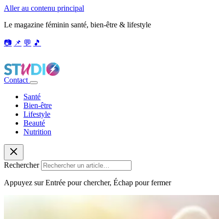
Aller au contenu principal
Le magazine féminin santé, bien-être & lifestyle
📷
📌
💬
🎵
Contact
Santé
Bien-être
Lifestyle
Beauté
Nutrition
Rechercher
Appuyez sur Entrée pour chercher, Échap pour fermer