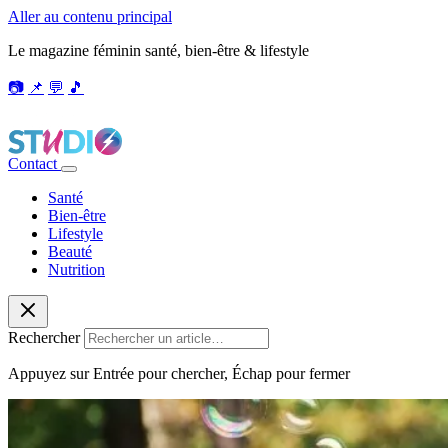
Aller au contenu principal
Le magazine féminin santé, bien-être & lifestyle
📷
📌
💬
🎵
Contact
Santé
Bien-être
Lifestyle
Beauté
Nutrition
Rechercher
Appuyez sur Entrée pour chercher, Échap pour fermer