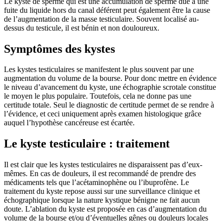
Le kyste de sperme qui est une accumulation de sperme due à une
fuite du liquide hors du canal déférent peut également être la cause
de l’augmentation de la masse testiculaire. Souvent localisé au-
dessus du testicule, il est bénin et non douloureux.
Symptômes des kystes
Les kystes testiculaires se manifestent le plus souvent par une
augmentation du volume de la bourse. Pour donc mettre en évidence
le niveau d’avancement du kyste, une échographie scrotale constitue
le moyen le plus populaire. Toutefois, cela ne donne pas une
certitude totale. Seul le diagnostic de certitude permet de se rendre à
l’évidence, et ceci uniquement après examen histologique grâce
auquel l’hypothèse cancéreuse est écartée.
Le kyste testiculaire : traitement
Il est clair que les kystes testiculaires ne disparaissent pas d’eux-
mêmes. En cas de douleurs, il est recommandé de prendre des
médicaments tels que l’acétaminophène ou l’ibuprofène. Le
traitement du kyste repose aussi sur une surveillance clinique et
échographique lorsque la nature kystique bénigne ne fait aucun
doute. L’ablation du kyste est proposée en cas d’augmentation du
volume de la bourse et/ou d’éventuelles gênes ou douleurs locales