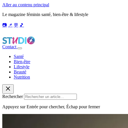
Aller au contenu principal
Le magazine féminin santé, bien-être & lifestyle
📷
📌
💬
🎵
Contact
Santé
Bien-être
Lifestyle
Beauté
Nutrition
Rechercher
Appuyez sur Entrée pour chercher, Échap pour fermer