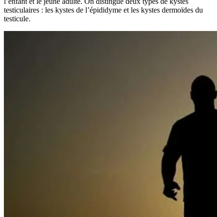
l’enfant et le jeune adulte. On distingue deux types de kystes
testiculaires : les kystes de l’épididyme et les kystes dermoïdes du
testicule.