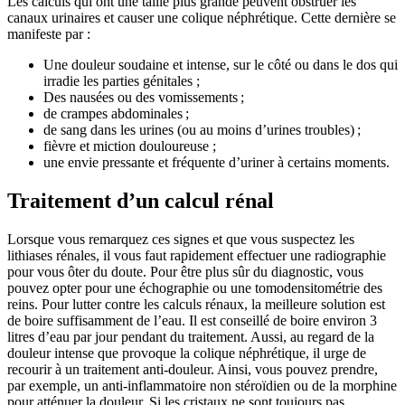
Les calculs qui ont une taille plus grande peuvent obstruer les
canaux urinaires et causer une colique néphrétique. Cette dernière se
manifeste par :
Une douleur soudaine et intense, sur le côté ou dans le dos qui
irradie les parties génitales ;
Des nausées ou des vomissements ;
de crampes abdominales ;
de sang dans les urines (ou au moins d’urines troubles) ;
fièvre et miction douloureuse ;
une envie pressante et fréquente d’uriner à certains moments.
Traitement d’un calcul rénal
Lorsque vous remarquez ces signes et que vous suspectez les
lithiases rénales, il vous faut rapidement effectuer une radiographie
pour vous ôter du doute. Pour être plus sûr du diagnostic, vous
pouvez opter pour une échographie ou une tomodensitométrie des
reins. Pour lutter contre les calculs rénaux, la meilleure solution est
de boire suffisamment de l’eau. Il est conseillé de boire environ 3
litres d’eau par jour pendant du traitement. Aussi, au regard de la
douleur intense que provoque la colique néphrétique, il urge de
recourir à un traitement anti-douleur. Ainsi, vous pouvez prendre,
par exemple, un anti-inflammatoire non stéroïdien ou de la morphine
pour atténuer la douleur. Si les cristaux ne sont toujours pas