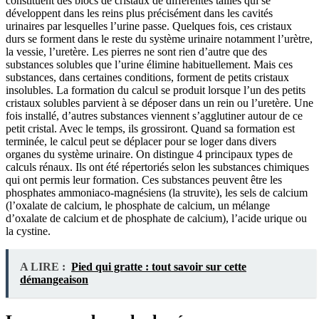
constituent des blocs de cristaux de différentes tailles qui se
développent dans les reins plus précisément dans les cavités
urinaires par lesquelles l’urine passe. Quelques fois, ces cristaux
durs se forment dans le reste du système urinaire notamment l’urètre,
la vessie, l’uretère. Les pierres ne sont rien d’autre que des
substances solubles que l’urine élimine habituellement. Mais ces
substances, dans certaines conditions, forment de petits cristaux
insolubles. La formation du calcul se produit lorsque l’un des petits
cristaux solubles parvient à se déposer dans un rein ou l’uretère. Une
fois installé, d’autres substances viennent s’agglutiner autour de ce
petit cristal. Avec le temps, ils grossiront. Quand sa formation est
terminée, le calcul peut se déplacer pour se loger dans divers
organes du système urinaire. On distingue 4 principaux types de
calculs rénaux. Ils ont été répertoriés selon les substances chimiques
qui ont permis leur formation. Ces substances peuvent être les
phosphates ammoniaco-magnésiens (la struvite), les sels de calcium
(l’oxalate de calcium, le phosphate de calcium, un mélange
d’oxalate de calcium et de phosphate de calcium), l’acide urique ou
la cystine.
A LIRE :
Pied qui gratte : tout savoir sur cette
démangeaison