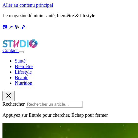
Aller au contenu principal
Le magazine féminin santé, bien-être & lifestyle
📷
📌
💬
🎵
Contact
Santé
Bien-être
Lifestyle
Beauté
Nutrition
Rechercher
Appuyez sur Entrée pour chercher, Échap pour fermer