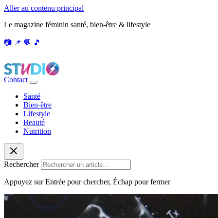
Aller au contenu principal
Le magazine féminin santé, bien-être & lifestyle
📷
📌
💬
🎵
Contact
Santé
Bien-être
Lifestyle
Beauté
Nutrition
Rechercher
Appuyez sur Entrée pour chercher, Échap pour fermer