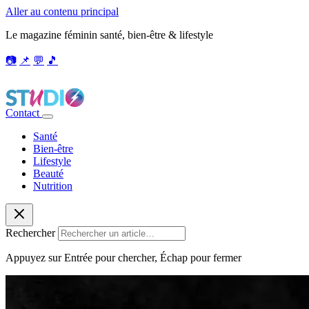
Aller au contenu principal
Le magazine féminin santé, bien-être & lifestyle
📷
📌
💬
🎵
Contact
Santé
Bien-être
Lifestyle
Beauté
Nutrition
Rechercher
Appuyez sur Entrée pour chercher, Échap pour fermer