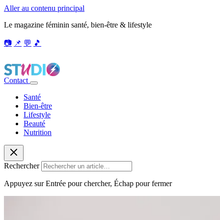
Aller au contenu principal
Le magazine féminin santé, bien-être & lifestyle
📷
📌
💬
🎵
Contact
Santé
Bien-être
Lifestyle
Beauté
Nutrition
Rechercher
Appuyez sur Entrée pour chercher, Échap pour fermer