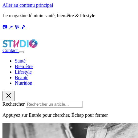
Aller au contenu principal
Le magazine féminin santé, bien-être & lifestyle
📷
📌
💬
🎵
Contact
Santé
Bien-être
Lifestyle
Beauté
Nutrition
Rechercher
Appuyez sur Entrée pour chercher, Échap pour fermer