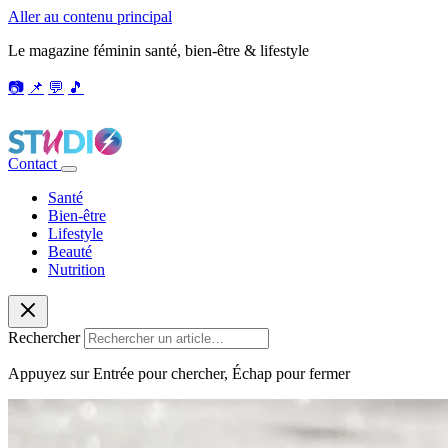
Aller au contenu principal
Le magazine féminin santé, bien-être & lifestyle
📷
📌
💬
🎵
Contact
Santé
Bien-être
Lifestyle
Beauté
Nutrition
Rechercher
Appuyez sur Entrée pour chercher, Échap pour fermer