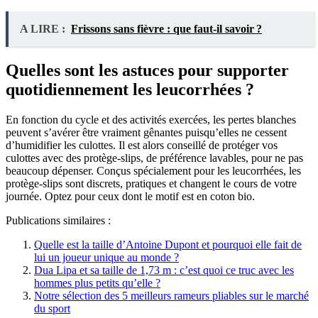
A LIRE :
Frissons sans fièvre : que faut-il savoir ?
Quelles sont les astuces pour supporter
quotidiennement les leucorrhées ?
En fonction du cycle et des activités exercées, les pertes blanches
peuvent s’avérer être vraiment gênantes puisqu’elles ne cessent
d’humidifier les culottes. Il est alors conseillé de protéger vos
culottes avec des protège-slips, de préférence lavables, pour ne pas
beaucoup dépenser. Conçus spécialement pour les leucorrhées, les
protège-slips sont discrets, pratiques et changent le cours de votre
journée. Optez pour ceux dont le motif est en coton bio.
Publications similaires :
Quelle est la taille d’Antoine Dupont et pourquoi elle fait de
lui un joueur unique au monde ?
Dua Lipa et sa taille de 1,73 m : c’est quoi ce truc avec les
hommes plus petits qu’elle ?
Notre sélection des 5 meilleurs rameurs pliables sur le marché
du sport