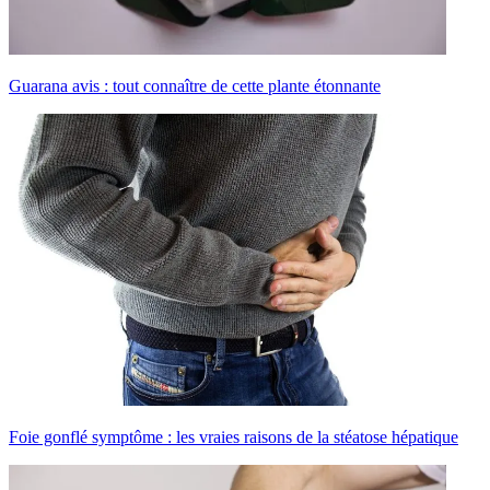
Guarana avis : tout connaître de cette plante étonnante
Foie gonflé symptôme : les vraies raisons de la stéatose hépatique