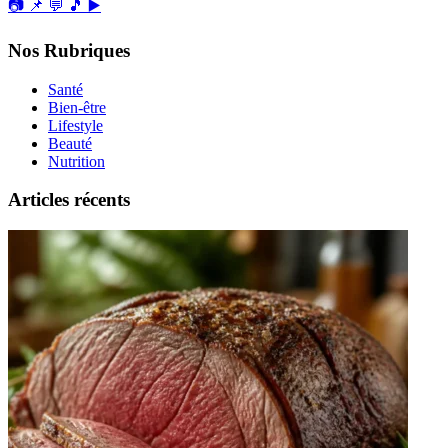
📷
📌
💬
🎵
▶️
Nos Rubriques
Santé
Bien-être
Lifestyle
Beauté
Nutrition
Articles récents