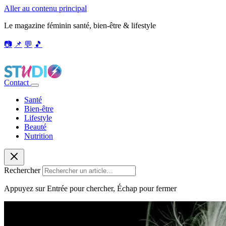
Aller au contenu principal
Le magazine féminin santé, bien-être & lifestyle
📷
📌
💬
🎵
Contact
Santé
Bien-être
Lifestyle
Beauté
Nutrition
Rechercher
Appuyez sur Entrée pour chercher, Échap pour fermer