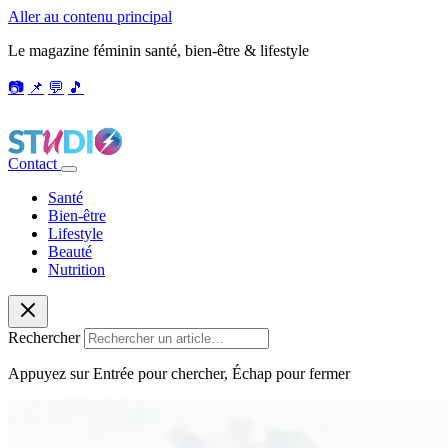
Aller au contenu principal
Le magazine féminin santé, bien-être & lifestyle
📷
📌
💬
🎵
Contact
Santé
Bien-être
Lifestyle
Beauté
Nutrition
Rechercher
Appuyez sur Entrée pour chercher, Échap pour fermer