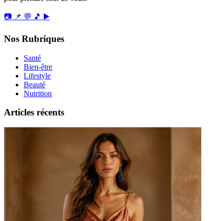
📷
📌
💬
🎵
▶️
Nos Rubriques
Santé
Bien-être
Lifestyle
Beauté
Nutrition
Articles récents