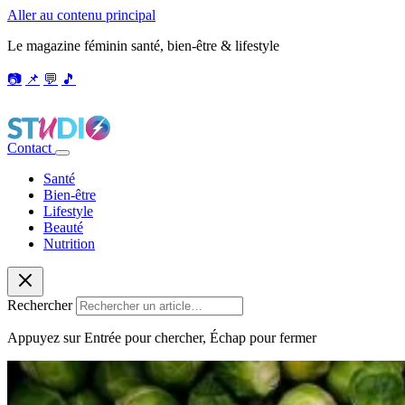
Aller au contenu principal
Le magazine féminin santé, bien-être & lifestyle
📷
📌
💬
🎵
Contact
Santé
Bien-être
Lifestyle
Beauté
Nutrition
Rechercher
Appuyez sur Entrée pour chercher, Échap pour fermer