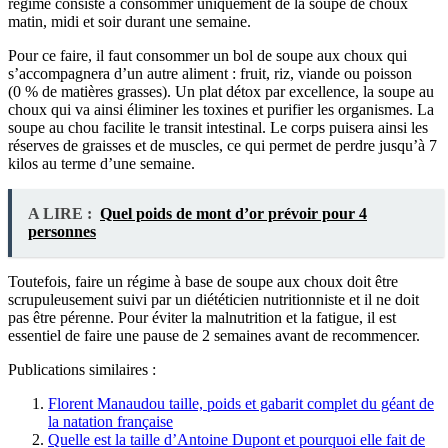
régime consiste à consommer uniquement de la soupe de choux
matin, midi et soir durant une semaine.
Pour ce faire, il faut consommer un bol de soupe aux choux qui
s’accompagnera d’un autre aliment : fruit, riz, viande ou poisson
(0 % de matières grasses). Un plat détox par excellence, la soupe au
choux qui va ainsi éliminer les toxines et purifier les organismes. La
soupe au chou facilite le transit intestinal. Le corps puisera ainsi les
réserves de graisses et de muscles, ce qui permet de perdre jusqu’à 7
kilos au terme d’une semaine.
A LIRE :
Quel poids de mont d’or prévoir pour 4
personnes
Toutefois, faire un régime à base de soupe aux choux doit être
scrupuleusement suivi par un diététicien nutritionniste et il ne doit
pas être pérenne. Pour éviter la malnutrition et la fatigue, il est
essentiel de faire une pause de 2 semaines avant de recommencer.
Publications similaires :
Florent Manaudou taille, poids et gabarit complet du géant de
la natation française
Quelle est la taille d’Antoine Dupont et pourquoi elle fait de