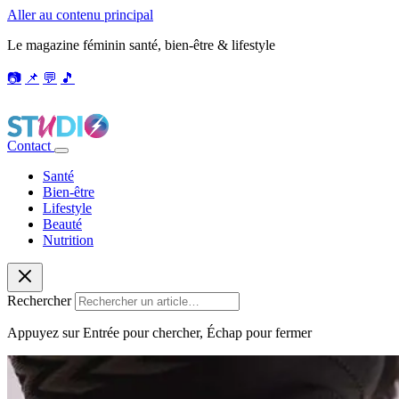
Aller au contenu principal
Le magazine féminin santé, bien-être & lifestyle
📷
📌
💬
🎵
Contact
Santé
Bien-être
Lifestyle
Beauté
Nutrition
Rechercher
Appuyez sur Entrée pour chercher, Échap pour fermer