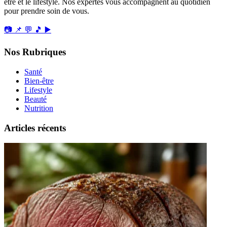
être et le lifestyle. Nos expertes vous accompagnent au quotidien
pour prendre soin de vous.
📷
📌
💬
🎵
▶️
Nos Rubriques
Santé
Bien-être
Lifestyle
Beauté
Nutrition
Articles récents