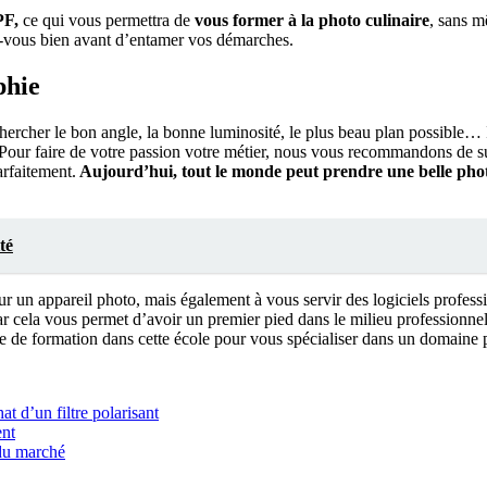
PF,
ce qui vous permettra de
vous former à la photo culinaire
, sans m
z-vous bien avant d’entamer vos démarches.
phie
rcher le bon angle, la bonne luminosité, le plus beau plan possible… Il
e. Pour faire de votre passion votre métier, nous vous recommandons de
arfaitement.
Aujourd’hui, tout le monde peut prendre une belle phot
té
r un appareil photo, mais également à vous servir des logiciels profess
ar cela vous permet d’avoir un premier pied dans le milieu professionnel 
ée de formation dans cette école pour vous spécialiser dans un domaine pa
at d’un filtre polarisant
ent
 du marché