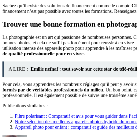
Sachez qu’il existe des solutions de financement comme le compte
C
financement n’est pas possible avec toutes les formations. Renseigne
Trouver une bonne formation en photogra
La photographie est un art qui passionne de nombreuses personnes. Che
bonnes photos, et cela ne suffit pas forcément pour réussir à en vivr
utilisation intense des appareils photo pour apprendre à les maîtriser p
de qualité professionnelle pour en vivre.
A LIRE :
Emilie nefnaf : tout savoir sur cette star de télé-réali
Pour cela, vous apprendrez les nombreux réglages qu’il peut y avoir su
formés par de véritables professionnels du milieu
. Un bon point, c
professionnelle. Il est également possible de suivre une troisième ann
Publications similaires :
Filtre polarisant : Comparatif et avis pour vous guider dans l’ach
Notre sélection des meilleurs appareils photos hybride du mom
Appareil photo pour enfant : comparatif et guide des meilleurs