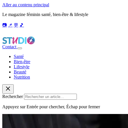
Aller au contenu principal
Le magazine féminin santé, bien-être & lifestyle
📷
📌
💬
🎵
Contact
Santé
Bien-être
Lifestyle
Beauté
Nutrition
Rechercher
Appuyez sur Entrée pour chercher, Échap pour fermer