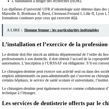
L’habilitation à diriger des recherches (HDR).
Les diplômes d’université UFR d’odontologie sont obtenus dans des univ
Marseille II, Bordeaux II, Brest, Clermont-Ferrand I, Lille II, Lyon I,
formations continues pour ceux qui exercent déjà.
A LIRE :
Homme femme : les particularités indéniables
L’installation et l’exercice de la profession
Le dentiste doit être inscrit au tableau départemental de l’ordre du lieu
professionnels à son domicile, il doit obtenir l’accord de la copropriét
autorisation. L’inscription à l’URSSAF est obligatoire. S’il est conve
Le chirurgien-dentiste peut exercer son activité seul ou dans des soci
emplois administratifs ou para-administratifs qui s’ouvrent au chirurgi
certains hôpitaux, le service de santé scolaire et universitaire, l’insti
Le chirurgien-dentiste peut également exercer comme collaborateur d’un a
technique à l’étranger.
Les services de dentisterie offerts par le c