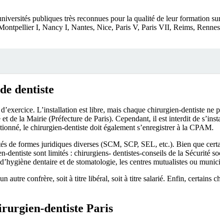
ersités publiques très reconnues pour la qualité de leur formation sur l
 Montpellier I, Nancy I, Nantes, Nice, Paris V, Paris VII, Reims, Rennes 
 de dentiste
 d’exercice. L’installation est libre, mais chaque chirurgien-dentiste ne p
é et de la Mairie (Préfecture de Paris). Cependant, il est interdit de s’i
ntionné, le chirurgien-dentiste doit également s’enregistrer à la CPAM.
étés de formes juridiques diverses (SCM, SCP, SEL, etc.). Bien que certa
en-dentiste sont limités : chirurgiens- dentistes-conseils de la Sécurité
tut d’hygiène dentaire et de stomatologie, les centres mutualistes ou munic
utre confrère, soit à titre libéral, soit à titre salarié. Enfin, certains 
hirurgien-dentiste Paris