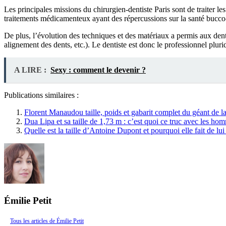
Les principales missions du chirurgien-dentiste Paris sont de traiter l
traitements médicamenteux ayant des répercussions sur la santé bucco
De plus, l’évolution des techniques et des matériaux a permis aux dentis
alignement des dents, etc.). Le dentiste est donc le professionnel plurid
A LIRE :
Sexy : comment le devenir ?
Publications similaires :
Florent Manaudou taille, poids et gabarit complet du géant de la
Dua Lipa et sa taille de 1,73 m : c’est quoi ce truc avec les hom
Quelle est la taille d’Antoine Dupont et pourquoi elle fait de l
Émilie Petit
Tous les articles de Émilie Petit