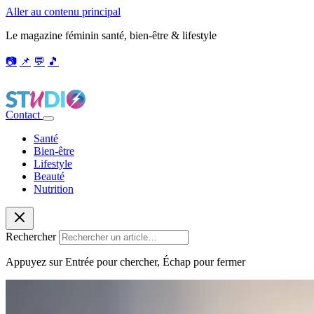
Aller au contenu principal
Le magazine féminin santé, bien-être & lifestyle
📷
📌
💬
🎵
Contact
Santé
Bien-être
Lifestyle
Beauté
Nutrition
Rechercher
Appuyez sur Entrée pour chercher, Échap pour fermer