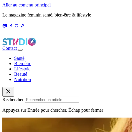
Aller au contenu principal
Le magazine féminin santé, bien-être & lifestyle
📷
📌
💬
🎵
Contact
Santé
Bien-être
Lifestyle
Beauté
Nutrition
Rechercher
Appuyez sur Entrée pour chercher, Échap pour fermer