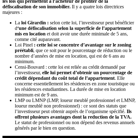
les lois qui permettent à l’acheteur de profiter de la
défiscalisation de son immobilier.
Il y a quatre lois directrices
majeures :
La
loi Girardin :
selon cette loi, l’investisseur peut bénéficier
d
‘une défiscalisation selon la superficie de l’appartement
mis en location
et doit avoir une durée minimale de 5 ans,
comme cité auparavant.
Loi Pinel
: cette loi se concentre d’avantage sur le zoning
préétabli
, que ce soit pour le pourcentage de réduction ou le
nombre d’années de mise en location, qui est de 6 ans au
minimum.
Censi-Bouvard : cette loi est reliée au crédit demandé par
l’investisseur,
elle lui permet d’obtenir un pourcentage de
crédit dépendant du coût total de l’appartement
. Elle
concerne essentiellement les résidences en zone touristique ou
les résidences estudiantines. La durée de mise en location
minimum est de 9 ans.
LMP ou LMNP (LMP, loueur meublé professionnel et LMNP,
loueur meublé non professionnel) : ce sont des statuts que
l’investisseur peut obtenir auprès de l’organisme spécifié.
Ils
offrent plusieurs avantages dont la reduction de la TVA.
Le statut de professionnel ou non dépend des revenus annuels
générés par le bien en question.