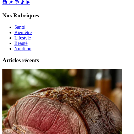
📷
📌
💬
🎵
▶️
Nos Rubriques
Santé
Bien-être
Lifestyle
Beauté
Nutrition
Articles récents