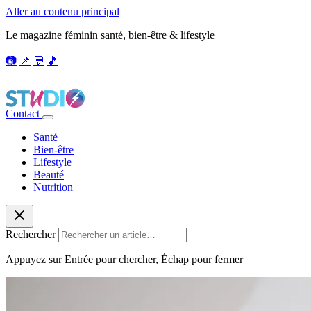
Aller au contenu principal
Le magazine féminin santé, bien-être & lifestyle
📷
📌
💬
🎵
Contact
Santé
Bien-être
Lifestyle
Beauté
Nutrition
Rechercher
Appuyez sur Entrée pour chercher, Échap pour fermer