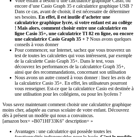
Votre enfant a besoin d’une calculatrice graphique Casio, ou
encore d’une Casio Graph 35 e calculatrice graphique USB ?
Dans ce cas, avant de choisir, il est nécessaire de déterminer
ses besoins.
En effet, il est inutile d’acheter une
calculatrice graphique lycée, si votre enfant est au collège
! Mais alors, comment choisir entre une calculatrice en
ligne Casio 35+, une calculatrice TI 82 en ligne, ou encore
une calculatrice Casio Graph 35 + ?
Nous avons quelques
conseils à vous donner
Pour commencer, sur Internet, sachez que vous trouverez un
test de toutes les calculettes qui vous intéressent, par exemple
de la calculette Casio Graph 35+. Dans le test, vous
découvrez les performances de la calculatrice Graph 35+,
ainsi que des recommandations, concernant son utilisation
Nous avons un autre conseil à vous donner : lisez les avis de
la calculatrice Casio 35+. En effet, les utilisateurs pourront
vous renseigner. Est-ce que la calculatrice Casio est destinée à
une utilisation pour les collégiens, ou pour les lycéens ?
Vous savez maintenant comment choisir une calculatrice graphique
moins cher, adaptée au cursus scolaire de votre enfant. Découvrez
dès à présent un modèle qui nous a convaincus.
[amazon box= »B071HF33K6″ description= »
Avantages : une calculatrice qui possède toutes les
fonctionnalités indispensables pour le lycée.
C’est le modèle