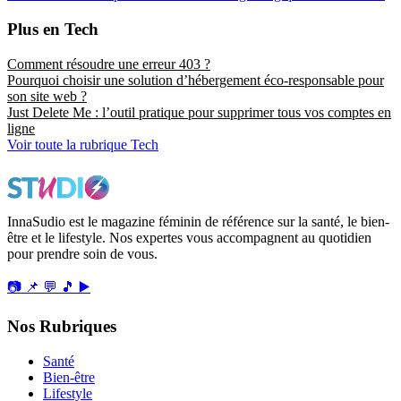
Plus en Tech
Comment résoudre une erreur 403 ?
Pourquoi choisir une solution d’hébergement éco-responsable pour
son site web ?
Just Delete Me : l’outil pratique pour supprimer tous vos comptes en
ligne
Voir toute la rubrique Tech
InnaSudio est le magazine féminin de référence sur la santé, le bien-
être et le lifestyle. Nos expertes vous accompagnent au quotidien
pour prendre soin de vous.
📷
📌
💬
🎵
▶️
Nos Rubriques
Santé
Bien-être
Lifestyle