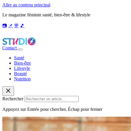
Aller au contenu principal
Le magazine féminin santé, bien-être & lifestyle
📷
📌
💬
🎵
Contact
Santé
Bien-être
Lifestyle
Beauté
Nutrition
Rechercher
Appuyez sur Entrée pour chercher, Échap pour fermer