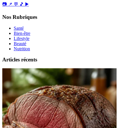
📷
📌
💬
🎵
▶️
Nos Rubriques
Santé
Bien-être
Lifestyle
Beauté
Nutrition
Articles récents