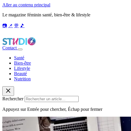
Aller au contenu principal
Le magazine féminin santé, bien-être & lifestyle
📷
📌
💬
🎵
Contact
Santé
Bien-être
Lifestyle
Beauté
Nutrition
Rechercher
Appuyez sur Entrée pour chercher, Échap pour fermer